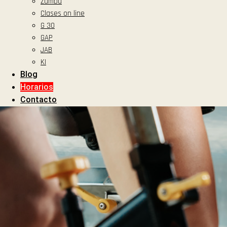
Zumba
Clases on line
G 30
VISITANOS
GAP
JAB
Belgrano y Minuzzi – Godoy Cruz – Mendoza – Argentina
KI
Blog
LLAMANOS
Horarios
261 6553908
Contacto
Facebook
Instagram
Youtube
De