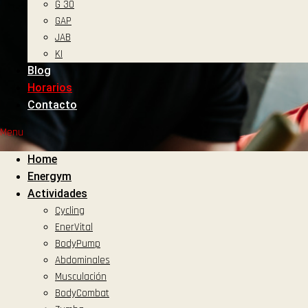
G 30
GAP
JAB
KI
Blog
Horarios
Contacto
Menu
Home
Energym
Actividades
Cycling
EnerVital
BodyPump
Abdominales
COMENZÁ HOY MISMO
Musculación
BodyCombat