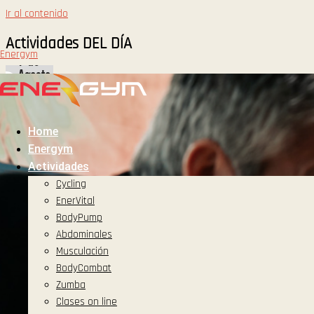
Ir al contenido
Actividades
DEL DÍA
Energym
Home
Energym
Actividades
Cycling
EnerVital
BodyPump
Abdominales
Musculación
BodyCombat
Zumba
Clases on line