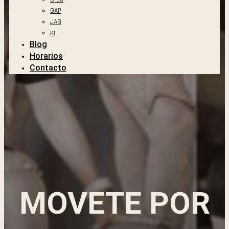
GAP
JAB
KI
Blog
Horarios
Contacto
MOVETE POR