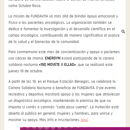
como Octubre Rosa.
La misión de FUNDAVITA va más allá de brindar apoyo emocional y
físico a los pacientes oncológicos. La organización también se
dedica a fomentar la investigación y el desarrollo científico en el
campo oncológico, contribuyendo de manera significativa al avance
de la salud y el bienestar de la comunidad.
Para conmemorar este mes de concientización y apoyo a pacientes
con cáncer de mama,
ENERGYM
estará particpando de la carrera
solidaria nocturna
«19O MOVETE X ELLAS»
, que se realizará este
jueves 19 de octubre.
A partir de las 19, en el Parque Estación Benegas, se celebrará la
Carrera Solidaria Nocturna a beneficio de FUNDAVITA. Este evento
recreativo y deportivo mostrará apoyo a las mujeres que atraviesan
un diagnóstico oncológico, manteniendo la premisa de que no
importa si corrés o caminás “cada paso cuenta”. La invitación está
abierta al público en general, mujeres y hombres, para unirse y
mostrar su apoyo. Más info e inscripciones
aquí
.