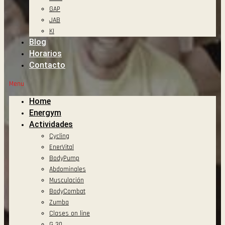
GAP
JAB
KI
Blog
Horarios
Contacto
Menu
Home
Energym
Actividades
Cycling
EnerVital
BodyPump
Abdominales
Musculación
BodyCombat
Zumba
Clases on line
G 30