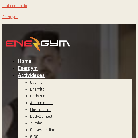
Ir al contenido
Energym
Home
Energym
Actividades
Cycling
EnerVital
BodyPump
Abdominales
Musculación
BodyCombat
Zumba
Clases on line
G 30