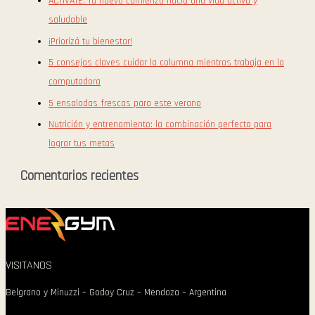
ACTIVATE: Tu nuevo comienzo hacia una vida activa y
saludable
¡Priorizá tu bienestar!
5 consejos claves cuidar la columna mientras trabaja en la
computadora
5 ensaladas frescas para este verano
Nutrición y entrenamiento: la combinación perfecta para
lograr tus metas
Comentarios recientes
VISITANOS
Belgrano y Minuzzi – Godoy Cruz – Mendoza – Argentina