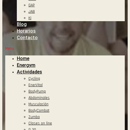
GAP
JAB
KI
Blog
Horarios
Contacto
Menu
Home
Energym
Actividades
Cycling
EnerVital
BodyPump
Abdominales
Musculación
BodyCombat
Zumba
Clases on line
G 30