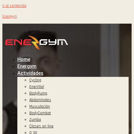
Ir al contenido
Energym
Home
Energym
Actividades
Cycling
EnerVital
BodyPump
Abdominales
Musculación
BodyCombat
Zumba
Clases on line
G 30