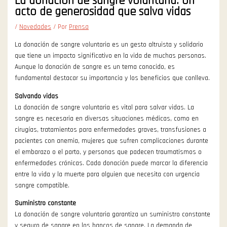
La donación de sangre voluntaria: Un
acto de generosidad que salva vidas
/
Novedades
/ Por
Prensa
La donación de sangre voluntaria es un gesto altruista y solidario
que tiene un impacto significativo en la vida de muchas personas.
Aunque la donación de sangre es un tema conocido, es
fundamental destacar su importancia y los beneficios que conlleva.
Salvando vidas
La donación de sangre voluntaria es vital para salvar vidas. La
sangre es necesaria en diversas situaciones médicas, como en
cirugías, tratamientos para enfermedades graves, transfusiones a
pacientes con anemia, mujeres que sufren complicaciones durante
el embarazo o el parto, y personas que padecen traumatismos o
enfermedades crónicas. Cada donación puede marcar la diferencia
entre la vida y la muerte para alguien que necesita con urgencia
sangre compatible.
Suministro constante
La donación de sangre voluntaria garantiza un suministro constante
y seguro de sangre en los bancos de sangre. La demanda de