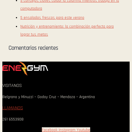
5 consejos claves cuidar la columna mientras trabaja en la
computadora
5 ensaladas frescas para este verano
Nutrición y entrenamiento: la combinación perfecta para
lograr tus metas
Comentarios recientes
VISITANOS
Belgrano y Minuzzi – Godoy Cruz – Mendoza – Argentina
LLAMANOS
261 6553908
Facebook
Instagram
Youtube