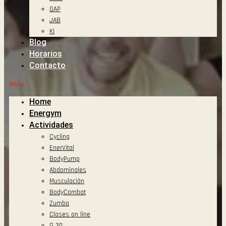
GAP
JAB
KI
Blog
Horarios
Contacto
Menu
Home
Energym
Actividades
Cycling
EnerVital
BodyPump
Abdominales
Musculación
BodyCombat
Zumba
Clases on line
G 30