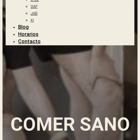
GAP
JAB
KI
Blog
Horarios
Contacto
COMER SANO