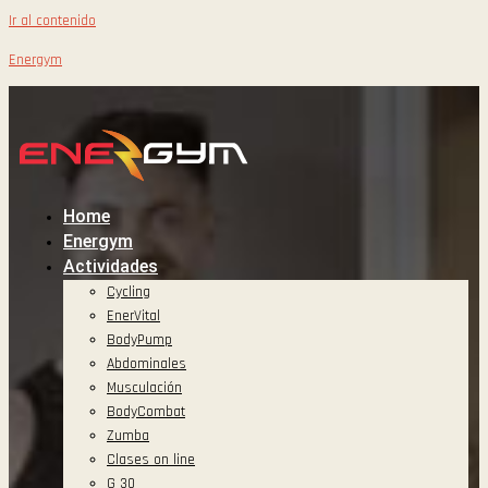
Ir al contenido
Energym
Home
Energym
Actividades
Cycling
EnerVital
BodyPump
Abdominales
Musculación
BodyCombat
Zumba
Clases on line
G 30