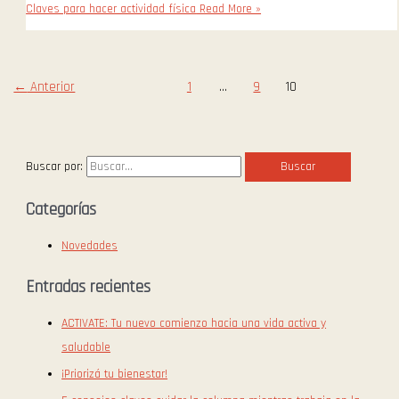
Claves para hacer actividad física
Read More »
←
Anterior
1
…
9
10
Buscar por:
Categorías
Novedades
Entradas recientes
ACTIVATE: Tu nuevo comienzo hacia una vida activa y
saludable
¡Priorizá tu bienestar!